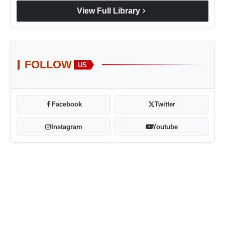
chevron_right
View Full Library
FOLLOW
US
Facebook
Twitter
Instagram
Youtube