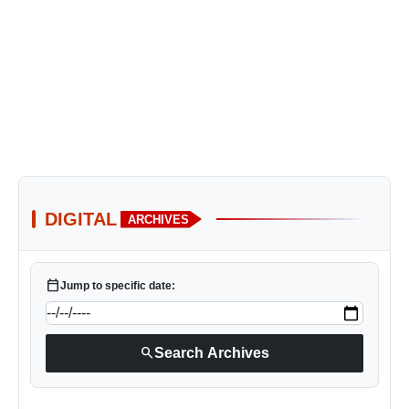
DIGITAL
ARCHIVES
calendar_today
Jump to specific date:
search
Search Archives