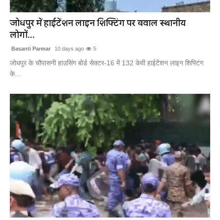
खेल
जोधपुर में हाईटेंशन लाइन शिफ्टिंग पर बवाल स्थानीय
लोगों...
लाइफस्टाइल
Basanti Parmar
10 days ago
5
अंतर्राष्ट्रीय
जोधपुर के चौपासनी हाउसिंग बोर्ड सेक्टर-16 में 132 केवी हाईटेंशन लाइन शिफ्टिंग
के...