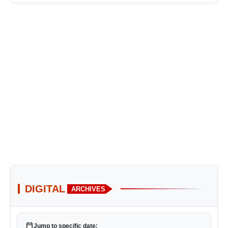
DIGITAL
ARCHIVES
calendar_today
Jump to specific date: