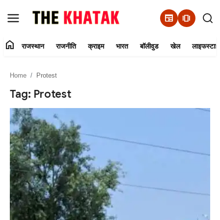
newspaper
amp_stories
home
राजस्थान
राजनीति
क्राइम
भारत
बॉलीवुड
खेल
लाइफस्टाइ
Home
Home
Protest
Contact Us
Tag: Protest
राजस्थान
राजनीति
क्राइम
भारत
बॉलीवुड