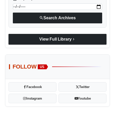
search
Search Archives
chevron_right
View Full Library
FOLLOW
US
Facebook
Twitter
Instagram
Youtube