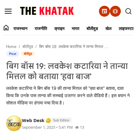
newspaper
amp_stories
home
राजस्थान
राजनीति
क्राइम
भारत
बॉलीवुड
खेल
लाइफस्टाइ
Home
Home
बॉलीवुड
बिग बॉस 19: लवकेश कटारिया ने तान्या मित्तल को बताया 'हवा बाज'
Contact Us
Post
बॉलीवुड
बिग बॉस 19: लवकेश कटारिया ने तान्या
राजस्थान
मित्तल को बताया 'हवा बाज'
राजनीति
लवकेश कटारिया ने बिग बॉस 19 की तान्या मित्तल को "हवा बाज" बताया, दावा
किया कि उनके पास तान्या की सच्चाई उजागर करने वाले वीडियो हैं। इस बयान ने
क्राइम
सोशल मीडिया पर हंगामा मचा दिया है।
भारत
Verified Media or Organization • 11 J
Web Desk
Sub Editor
September 1, 2025 • 5:41 PM
13
बॉलीवुड