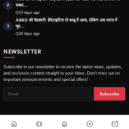
सबस…
2
13 days ago
AIIMS की चेतावनी: हेपेटाइटिस तो काबू में आया, लेकिन अब भारत में
चुप…
3
10 days ago
NEWSLETTER
Subscribe to our newsletter to receive the latest news, updates,
and exclusive content straight to your inbox. Don't miss out on
important announcements and special offers!
Subscribe
home
amp_stories
local_fire_department
play_circle
mark_email_unread
Copyright © 2026 the khatak - All Rights Reserved