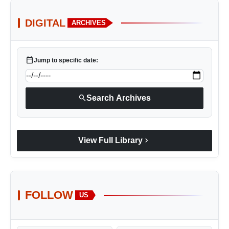
DIGITAL
ARCHIVES
calendar_today
Jump to specific date:
search
Search Archives
chevron_right
View Full Library
FOLLOW
US