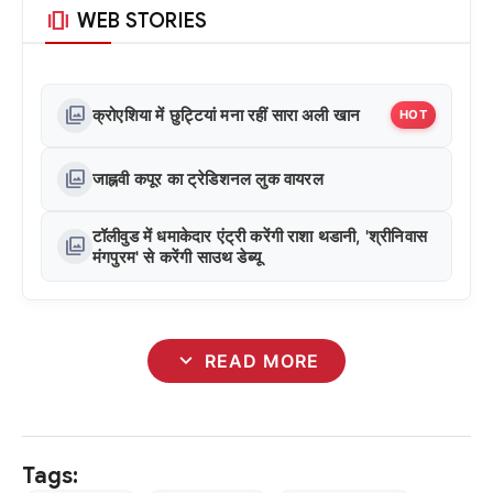
amp_stories
WEB STORIES
photo_library
क्रोएशिया में छुट्टियां मना रहीं सारा अली खान
HOT
photo_library
जाह्नवी कपूर का ट्रेडिशनल लुक वायरल
टॉलीवुड में धमाकेदार एंट्री करेंगी राशा थडानी, 'श्रीनिवास
photo_library
मंगपुरम' से करेंगी साउथ डेब्यू
expand_more
READ MORE
Tags: