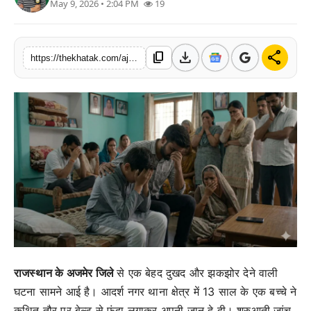
May 9, 2026 • 2:04 PM
19
खेल
लाइफस्टाइल
download
share
content_copy
https://thekhatak.com/ajmer-13-year-old-boy-suicide-mobile-dispute-adarsh-nagar
अंतर्राष्ट्रीय
राजस्थान के अजमेर जिले
से एक बेहद दुखद और झकझोर देने वाली
घटना सामने आई है। आदर्श नगर थाना क्षेत्र में 13 साल के एक बच्चे ने
कथित तौर पर बेल्ट से फंदा लगाकर अपनी जान दे दी। शुरुआती जांच