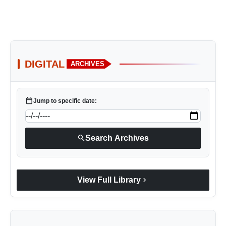
DIGITAL
ARCHIVES
calendar_today
Jump to specific date:
search
Search Archives
chevron_right
View Full Library